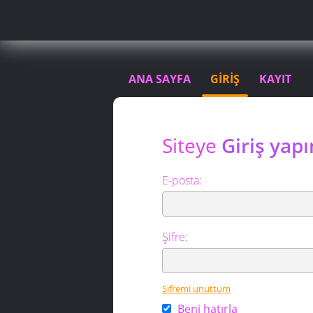
ANA SAYFA
GİRİŞ
KAYIT
Siteye
Giriş yapı
E-posta:
Şifre:
Şifremi unuttum
Beni hatırla