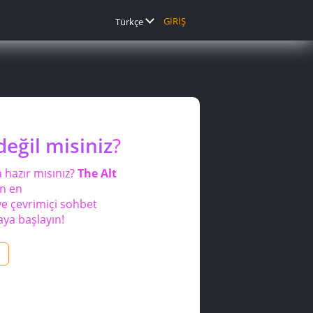
GİRİŞ
Türkçe
değil misiniz
?
a hazır mısınız?
The Alt
in en
e çevrimiçi sohbet
aya başlayın!