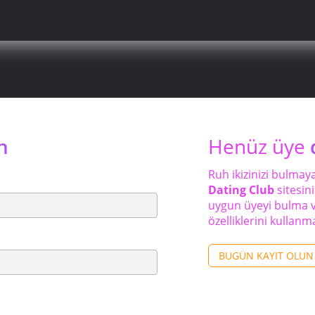
n
Henüz üye
Ruh ikizinizi bulmay
Dating Club
sitesin
uygun üyeyi bulma v
özelliklerini kullanm
BUGÜN KAYIT OLUN